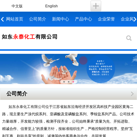
中文版
English
‹
›
网站首页
公司简介
新闻中心
产品中心
企业荣誉
企业风
公司简介
如东永泰化工有限公司
位于江苏省如东沿海经济开发区高科技产业园区黄海二
路，现主要生产溴代烷系列、亚磷酸及亚磷酸盐系列、季铵盐系列产品。公司技术
力量雄厚，开发能力较强，检测手段齐全，公司始终秉承“质量为先、开拓进取、
精诚合作、信誉至上”的质量方针，按标准组织生产，严格控制经营程序。坚持"互
利互惠、利益共享"的原则，诚邀国内外客商参与合作，共同发展……