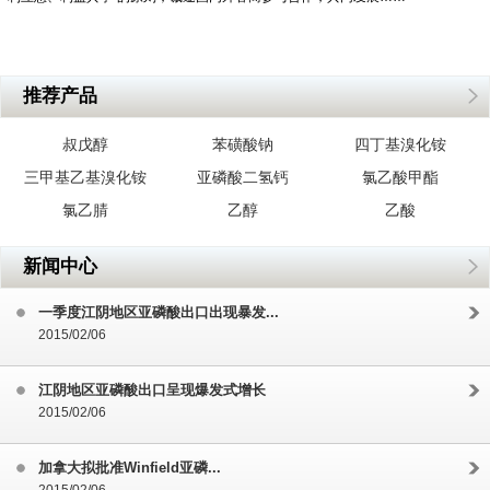
推荐产品
叔戊醇
苯磺酸钠
四丁基溴化铵
三甲基乙基溴化铵
亚磷酸二氢钙
氯乙酸甲酯
氯乙腈
乙醇
乙酸
新闻中心
一季度江阴地区亚磷酸出口出现暴发...
2015/02/06
江阴地区亚磷酸出口呈现爆发式增长
2015/02/06
加拿大拟批准Winfield亚磷...