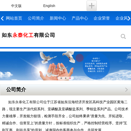
中文版
English
‹
›
网站首页
公司简介
新闻中心
产品中心
企业荣誉
企业风
公司简介
如东永泰化工有限公司
位于江苏省如东沿海经济开发区高科技产业园区黄海二
路，现主要生产溴代烷系列、亚磷酸及亚磷酸盐系列、季铵盐系列产品。公司技术
力量雄厚，开发能力较强，检测手段齐全，公司始终秉承“质量为先、开拓进取、
精诚合作、信誉至上”的质量方针，按标准组织生产，严格控制经营程序。坚持"互
利互惠、利益共享"的原则，诚邀国内外客商参与合作，共同发展……