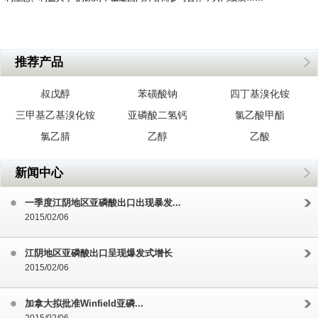
推荐产品
叔戊醇
苯磺酸钠
四丁基溴化铵
三甲基乙基溴化铵
亚磷酸二氢钙
氯乙酸甲酯
氯乙腈
乙醇
乙酸
新闻中心
一季度江阴地区亚磷酸出口出现暴发...
2015/02/06
江阴地区亚磷酸出口呈现爆发式增长
2015/02/06
加拿大拟批准Winfield亚磷...