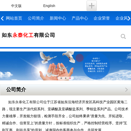
中文版
English
‹
›
网站首页
公司简介
新闻中心
产品中心
企业荣誉
企业风
公司简介
如东永泰化工有限公司
位于江苏省如东沿海经济开发区高科技产业园区黄海二
路，现主要生产溴代烷系列、亚磷酸及亚磷酸盐系列、季铵盐系列产品。公司技术
力量雄厚，开发能力较强，检测手段齐全，公司始终秉承“质量为先、开拓进取、
精诚合作、信誉至上”的质量方针，按标准组织生产，严格控制经营程序。坚持"互
利互惠、利益共享"的原则，诚邀国内外客商参与合作，共同发展……