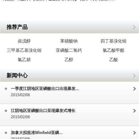
推荐产品
叔戊醇
苯磺酸钠
四丁基溴化铵
三甲基乙基溴化铵
亚磷酸二氢钙
氯乙酸甲酯
氯乙腈
乙醇
乙酸
新闻中心
一季度江阴地区亚磷酸出口出现暴发...
2015/02/06
江阴地区亚磷酸出口呈现爆发式增长
2015/02/06
加拿大拟批准Winfield亚磷...