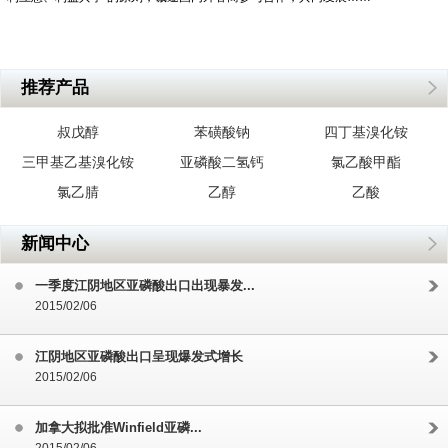
推荐产品
叔戊醇
苯磺酸钠
四丁基溴化铵
三甲基乙基溴化铵
亚磷酸二氢钙
氯乙酸甲酯
氯乙腈
乙醇
乙酸
新闻中心
一季度江阴地区亚磷酸出口出现暴发...
2015/02/06
江阴地区亚磷酸出口呈现爆发式增长
2015/02/06
加拿大拟批准Winfield亚磷...