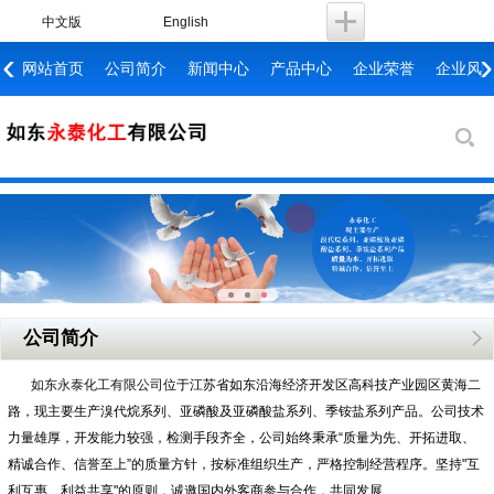
中文版
English
‹
›
网站首页
公司简介
新闻中心
产品中心
企业荣誉
企业风
公司简介
如东永泰化工有限公司
位于江苏省如东沿海经济开发区高科技产业园区黄海二
路，现主要生产溴代烷系列、亚磷酸及亚磷酸盐系列、季铵盐系列产品。公司技术
力量雄厚，开发能力较强，检测手段齐全，公司始终秉承“质量为先、开拓进取、
精诚合作、信誉至上”的质量方针，按标准组织生产，严格控制经营程序。坚持"互
利互惠、利益共享"的原则，诚邀国内外客商参与合作，共同发展……