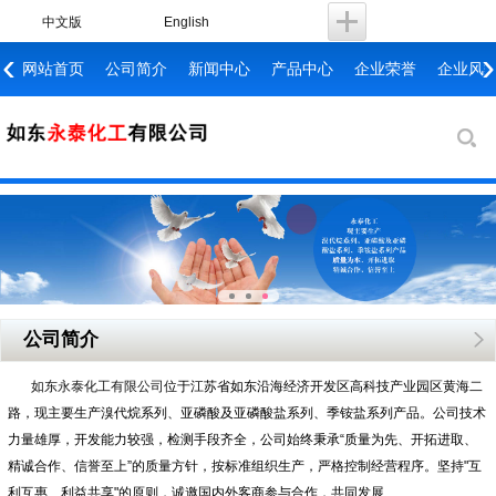
中文版
English
‹
›
网站首页
公司简介
新闻中心
产品中心
企业荣誉
企业风
公司简介
如东永泰化工有限公司
位于江苏省如东沿海经济开发区高科技产业园区黄海二
路，现主要生产溴代烷系列、亚磷酸及亚磷酸盐系列、季铵盐系列产品。公司技术
力量雄厚，开发能力较强，检测手段齐全，公司始终秉承“质量为先、开拓进取、
精诚合作、信誉至上”的质量方针，按标准组织生产，严格控制经营程序。坚持"互
利互惠、利益共享"的原则，诚邀国内外客商参与合作，共同发展……