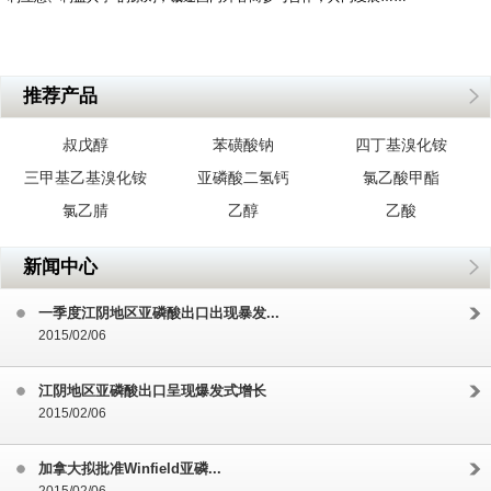
推荐产品
叔戊醇
苯磺酸钠
四丁基溴化铵
三甲基乙基溴化铵
亚磷酸二氢钙
氯乙酸甲酯
氯乙腈
乙醇
乙酸
新闻中心
一季度江阴地区亚磷酸出口出现暴发...
2015/02/06
江阴地区亚磷酸出口呈现爆发式增长
2015/02/06
加拿大拟批准Winfield亚磷...