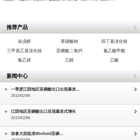
推荐产品
叔戊醇
苯磺酸钠
四丁基溴化铵
三甲基乙基溴化铵
亚磷酸二氢钙
氯乙酸甲酯
氯乙腈
乙醇
乙酸
新闻中心
一季度江阴地区亚磷酸出口出现暴发...
2015/02/06
江阴地区亚磷酸出口呈现爆发式增长
2015/02/06
加拿大拟批准Winfield亚磷...