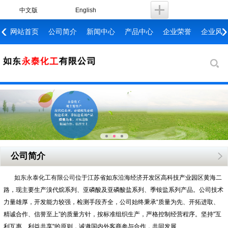
中文版
English
‹
›
网站首页
公司简介
新闻中心
产品中心
企业荣誉
企业风
公司简介
如东永泰化工有限公司
位于江苏省如东沿海经济开发区高科技产业园区黄海二
路，现主要生产溴代烷系列、亚磷酸及亚磷酸盐系列、季铵盐系列产品。公司技术
力量雄厚，开发能力较强，检测手段齐全，公司始终秉承“质量为先、开拓进取、
精诚合作、信誉至上”的质量方针，按标准组织生产，严格控制经营程序。坚持"互
利互惠、利益共享"的原则，诚邀国内外客商参与合作，共同发展……